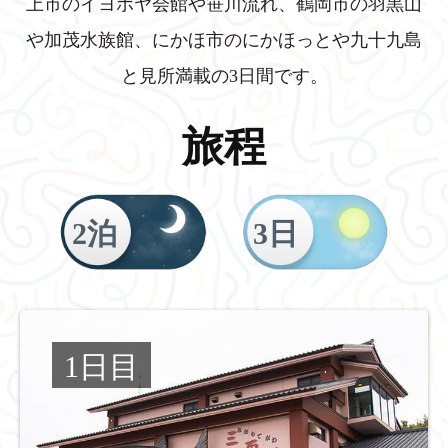
上市のイヨボヤ会館や笹川流れ、鶴岡市の羽黒山
や加茂水族館、にかほ市のにかほっとや九十九島
と見所満載の3日間です。
旅程
2泊
3日
1日目