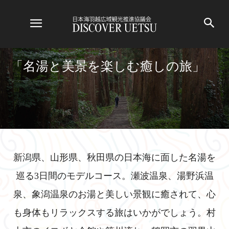
「名湯と美景を楽しむ癒しの旅」
新潟県、山形県、秋田県の日本海に面した名湯を
巡る3日間のモデルコース。瀬波温泉、湯野浜温
泉、象潟温泉のお湯と美しい景観に癒されて、心
も身体もリラックスする旅はいかがでしょう。村