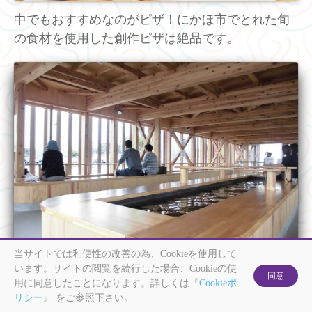
中でもおすすめなのがピザ！にかほ市でとれた旬
の食材を使用した創作ピザは絶品です。
当サイトでは利便性の改善の為、Cookieを使用して
います。サイトの閲覧を続行した場合、Cookieの使
また「にかほっと」には、天然の温泉を利用した
用に同意したことになります。詳しくは『
Cookieポ
無料の足湯「あしほっと」があります。天気の良
リシー
』 をご参照下さい。