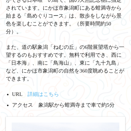
ができる日本唯一の島で、国の天然記念物に指定
されています。にかほ市象潟町にある蚶満寺から
始まる「島めぐりコース」は、散歩をしながら景
色を楽しむことができます。（所要時間約50
分）。
また、道の駅象潟「ねむの丘」の6階展望塔から一
望するのもおすすめです。無料で利用でき、西に
「日本海」、南に「鳥海山」、東に「九十九島」
など、にかほ市象潟町の自然を360度眺めることが
できます。
URL
詳細はこちら
アクセス 象潟駅から蚶満寺まで車で約5分