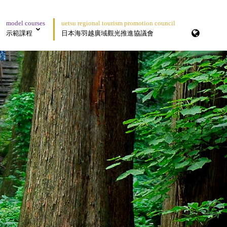
model courses
uetsu regional tourism promotion council
示範課程
日本海羽越廣域觀光推進協議會