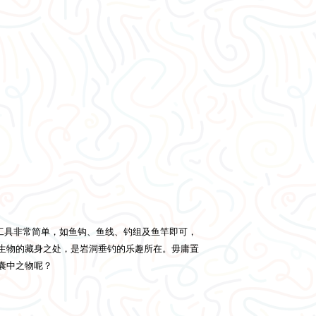
用的工具非常简单，如鱼钩、鱼线、钓组及鱼竿即可，
生物的藏身之处，是岩洞垂钓的乐趣所在。毋庸置
囊中之物呢？