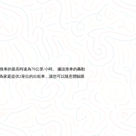
座推車的最高時速為70公里/小時。 據說推車的轟動
還為家庭提供2座位的出租車，讓您可以隨意體驗購