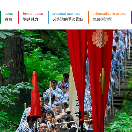
home
best of uetsu
seasonal must see
information & access
首頁
羽越魅力
必造訪的季節景點
信息與訪問