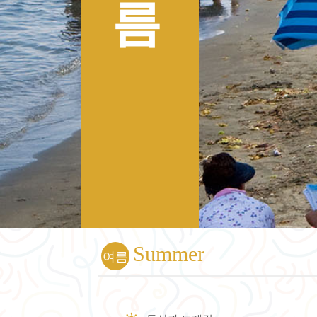
름
Summer
여름