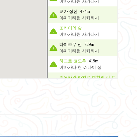
야마가타현 사카타시
교가 장산 474m
6
야마가타현 사카타시
조카이의 숲
7
야마가타현 사카타시
타이조우 산 729m
8
야마가타현 사카타시
하그로 코도우
419m
9
야마가타 현 쇼나이 정
키요카와 하치로 회천의 길 트
레킹
10
야마가타 현 쇼나이 정
타가 쿠라 산 1,054m
11
야마가타현 토자와 무라
죠노 폭포
12
야마가타현 토자와 무라
김포우 산
458m