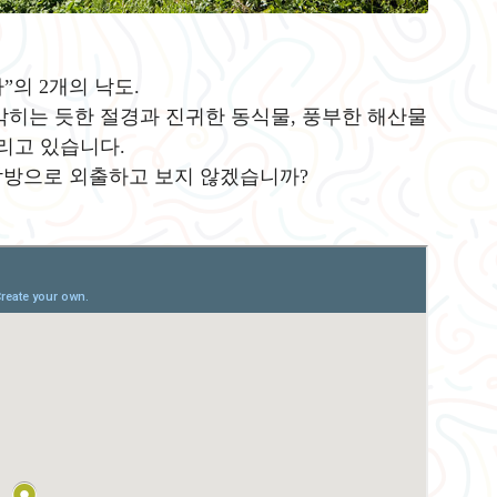
로쿠주리 고에 가도
22
야마가타현 쯔루오카시
”의 2개의 낙도.
아마모리 산 1,309m
23
막히는 듯한 절경과 진귀한 동식물, 풍부한 해산물
야마가타현 쯔루오카 시
다리고 있습니다.
유도노 산
1,500m
24
탐방으로 외출하고 보지 않겠습니까?
야마가타현 츠루오카 시
가싼 1,984m
야마가타현 츠루오카 시 쇼나
25
이 정
아사히다케 1,870m
26
니가타 현 무라카미 시
일본 나라
555.4m
야마가타현 츠루오카 시, 니가
27
타 현 무라카미 시
데와 가도
28
니가타 현 무라카미 시