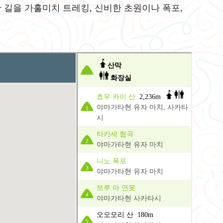
 길을 가훌미치 트레킹, 신비한 초원이나 폭포,
산막
화장실
쵸우 카이 산
2,236m
야마가타현 유자 마치, 사카타
1
시
타카세 협곡
2
야마가타현 유자 마치
니노 폭포
3
야마가타현 유자 마치
쯔루 마 연못
4
야마가타현 사카타시
오오모리 산 180m
5