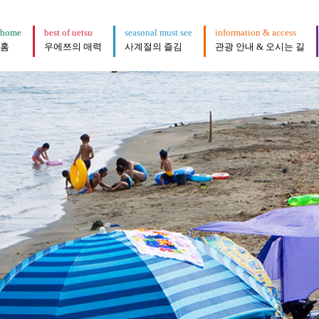
home
best of uetsu
seasonal must see
information & access
홈
우에쯔의 매력
사계절의 즐김
관광 안내 & 오시는 길