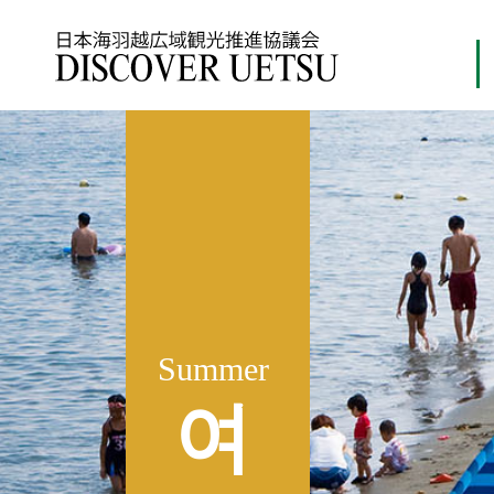
D
i
s
c
o
v
e
r
U
e
t
s
u
Summer
여